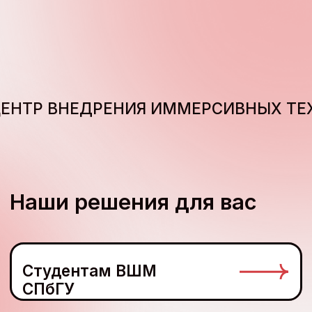
Студентам ВШМ
СПбГУ
Преподавателям
ВШМ СПбГУ
Партнерам
Создаем
образовательные проекты
в цифровых форматах