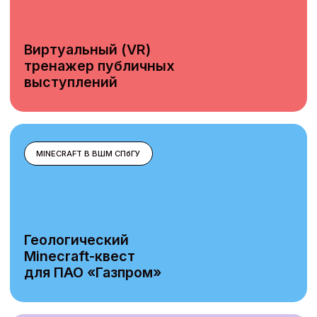
Обучаем сложным
навыкам в доступном
формате
Наши образовательные решения помогают
трансформировать учебный процесс, делая
его эффективным и увлекательным
10 проектов
Виртуальные (VR) тренажеры, квесты и тренинги
в Minecraft, онлайн-курсы
6300+
человек приняли участие в образовательных
мероприятиях и проектах центра