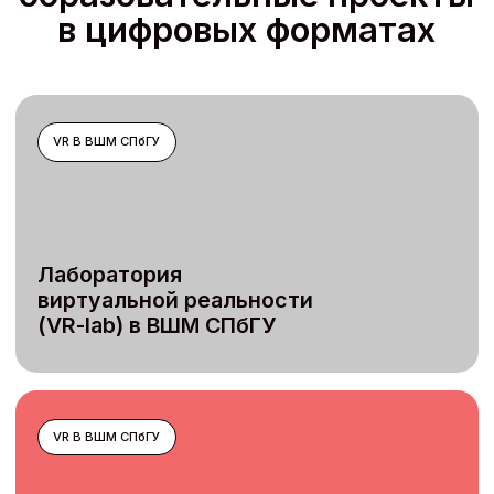
Геологический
Minecraft-квест
для ПАО «Газпром»
ОНЛАЙН-КУРС
Как подготовиться
к публичному
выступлению
Обсудить проект