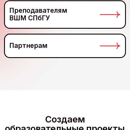
VR В ВШМ СПбГУ
Лаборатория
виртуальной реальности
(VR-lab) в ВШМ СПбГУ
VR В ВШМ СПбГУ
Виртуальный (VR)
тренажер публичных
выступлений
MINECRAFT В ВШМ СПбГУ