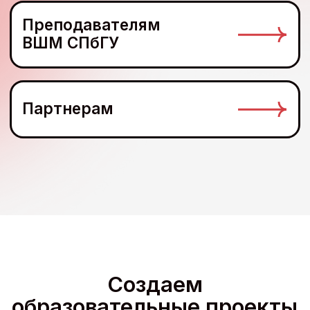
VR В ВШМ СПбГУ
Лаборатория
виртуальной реальности
(VR-lab) в ВШМ СПбГУ
VR В ВШМ СПбГУ
Виртуальный (VR)
тренажер публичных
выступлений
MINECRAFT В ВШМ СПбГУ