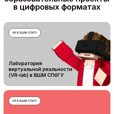
Геологический
Minecraft-квест
для ПАО «Газпром»
ОНЛАЙН-КУРС
Как подготовиться
к публичному
выступлению
Обсудить проект