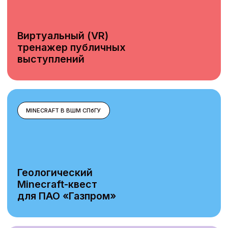
Обучаем сложным
навыкам в доступном
формате
Наши образовательные решения помогают
трансформировать учебный процесс, делая
его эффективным и увлекательным
10 проектов
Виртуальные (VR) тренажеры, квесты и тренинги
в Minecraft, онлайн-курсы
6300+
человек приняли участие в образовательных
мероприятиях и проектах центра