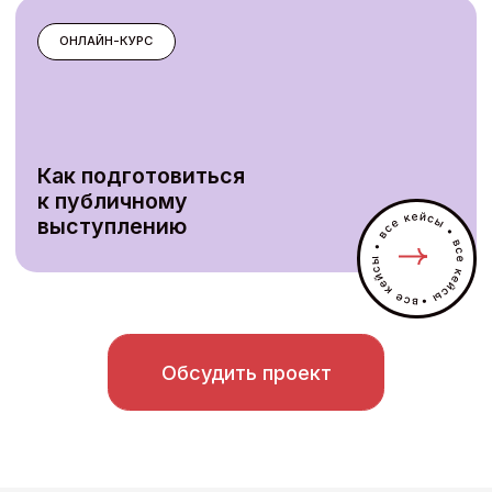
95%
опрошенных студентов считают тренировки
на виртуальных (VR) тренажерах полезными
О нас
Центр внедрения иммерсивных технологий в
бизнес-образование — это технологический
образовательный проект, основанный в 2021
году на базе Высшей школы менеджмента
СПбГУ при участии Банка ВТБ (ПАО)
15+ лет опыта в запуске новых