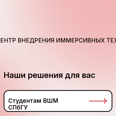
Студентам ВШМ
СПбГУ
Преподавателям
ВШМ СПбГУ
Партнерам
Создаем
образовательные проекты
в цифровых форматах